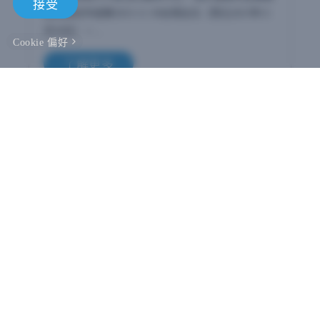
接受
出亮眼合作成果2023-11-30台灣台北（西元2023年11
月30日）－...
Cookie 偏好
了解更多
HTC Medical VR發表Virti AI虛擬人教案製作平
台及生成式AI元宇宙工作坊，解決ChatGPT實