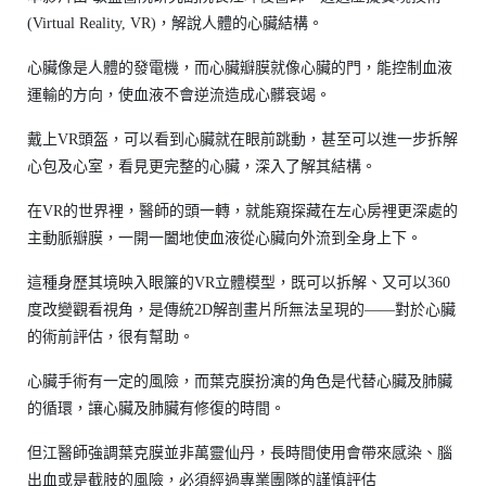
(Virtual Reality, VR)，解說人體的心臟結構。
心臟像是人體的發電機，而心臟瓣膜就像心臟的門，能控制血液
運輸的方向，使血液不會逆流造成心髒衰竭。
戴上VR頭盔，可以看到心臟就在眼前跳動，甚至可以進一步拆解
心包及心室，看見更完整的心臟，深入了解其結構。
在VR的世界裡，醫師的頭一轉，就能窺探藏在左心房裡更深處的
主動脈瓣膜，一開一闔地使血液從心臟向外流到全身上下。
這種身歷其境映入眼簾的VR立體模型，既可以拆解、又可以360
度改變觀看視角，是傳統2D解剖畫片所無法呈現的——對於心臟
的術前評估，很有幫助。
心臟手術有一定的風險，而葉克膜扮演的角色是代替心臟及肺臟
的循環，讓心臟及肺臟有修復的時間。
但江醫師強調葉克膜並非萬靈仙丹，長時間使用會帶來感染、腦
出血或是截肢的風險，必須經過專業團隊的謹慎評估