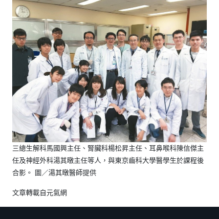
三總生解科馬國興主任、腎臟科楊松昇主任、耳鼻喉科陳信傑主
任及神經外科湯其暾主任等人，與東京齒科大學醫學生於課程後
合影。 圖／湯其暾醫師提供
文章轉載自
元氣網