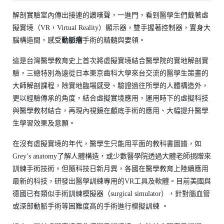
解剖實驗室內傳出接連的讚嘆聲，一進門，看到醫學生們戴著虛
擬實境（VR，Virtual Reality）顯示器，雙手握著控制器，置身大
腦構造間，感受
動脈瘤
手術的精髓與要領。
這是台灣醫學教育史上首次將虛擬實境結合醫學院的實地解剖實
驗，三總特別為遠從日本東京齒科大學來台交流的醫學生策畫的
大師解剖課程，除實地臨場感受、驗證過往所學的人體構造外，
更以經驗傳承的角度，結合虛擬實境應用，運用時下的虛擬科技
與醫學教材結合，再現內視鏡在顱底手術的應用、大幅提升醫學
生學習效果及意願。
在沒有虛擬實境的年代，醫學生只能用平面的教科書圖譜，如
Grey’s anatomy了解人體構造，或少數醫學院透過大體老師捐贈來
訓練手術技術。但隨科技日新月異，各國在醫學教育上陸續應用
最新的科技，研發出醫學訓練專用的VR工具及軟體。目前美國與
德國已有類似手術訓練模擬器（surgical simulator），針對腦血管
或深部動脈手術等困難度高的手術進行模擬訓練 。