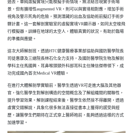
過去，單純虛擬實境只能模擬手術情境，無法結合現實手術場
景，但有擴增性augmented VR，則可以與實境相對應，增加手術
視角及警示死角的危險，預測潛藏的出血及協助術前擬訂手術步
驟計畫。這一套解剖實驗室的虛擬實境VR顯示器，如同太空梭飛
行模擬器，訓練在地球的太空人，體驗真實的狀況，有助於臨場
的準備與應變。
這次大師解剖班，透過HTC健康醫療事業部協助與國防醫學院長
司徒惠康及三總院長林石化全力支持，及國防醫學院生物及解剖
學科主任馬國興、耳鼻喉頭頸外科部耳科主任陳信傑帶領下，成
功完成國內首次Medical VR體驗。
在進行大體解剖學實驗前，醫學生透過VR可走進大腦及其他器
官，強化醫學生對解剖構造的空間概念及了解組織間的關聯性，
提升學習效果。解剖課程結束後，醫學生依然捨不得離開，透過
虛實交錯解說，具象化很多無法直接從書本上獲得的感受與經
歷，讓醫學生們期待在正式穿上醫師袍前，能夠透過這樣的方式
加速學習。