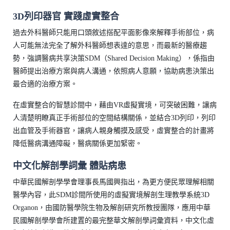
3D列印器官 實踐虛實整合
過去外科醫師只能用口頭敘述搭配平面影像來解釋手術部位，病
人可能無法完全了解外科醫師想表達的意思，而最新的醫療趨
勢，強調醫病共享決策SDM（Shared Decision Making），係指由
醫師提出治療方案與病人溝通，依照病人意願，協助病患決策出
最合適的治療方案。
在虛實整合的智慧診間中，藉由VR虛擬實境，可突破困難，讓病
人清楚明瞭真正手術部位的空間結構關係，並結合3D列印，列印
出血管及手術器官，讓病人親身觸摸及感受，虛實整合的計畫將
降低醫病溝通障礙，醫病關係更加緊密。
中文化解剖學詞彙 體貼病患
中華民國解剖學學會理事長馬國興指出，為更方便民眾理解相關
醫學內容，此SDM診間所使用的虛擬實境解剖生理教學系統3D
Organon，由國防醫學院生物及解剖研究所教授團隊，應用中華
民國解剖學學會所建置的最完整華文解剖學詞彙資料，中文化虛