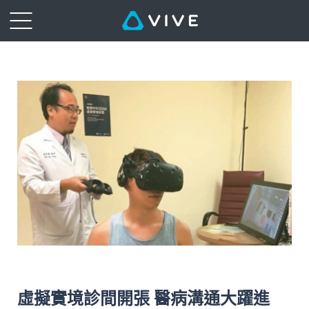
虛擬實境診間開張 醫病溝通大躍進