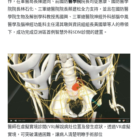
作，在軍醫局長陳建同、前國防
醫學院
院長司徒惠康、國防醫學
院院長林石化、三軍總醫院院長蔡建松全力支持，並且在國防醫
學院生物及解剖學科教授馬國興、三軍總醫院神經外科部腦中風
醫學及腦神經功能科主任湯其暾與資訊組組長黃國華等人的帶領
下，成功完成亞洲區首例智慧外科SDM診間的建置。
醫師在虛擬實境診間(VR)解說病灶位置及發生症狀，透過VR虛擬
實境，可突破溝通困難，讓病人清楚明瞭手術部位