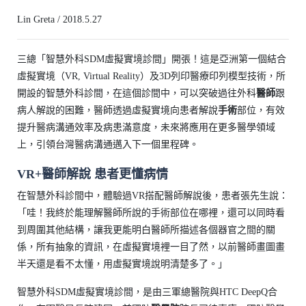
Lin Greta / 2018.5.27
三總「智慧外科SDM虛擬實境診間」開張！這是亞洲第一個結合
虛擬實境（VR, Virtual Reality）及3D列印醫療印列模型技術，所
開設的智慧外科診間，在這個診間中，可以突破過往外科
醫師
跟
病人解說的困難，醫師透過虛擬實境向患者解說
手術
部位，有效
提升醫病溝通效率及病患滿意度，未來將應用在更多醫學領域
上，引領台灣醫病溝通邁入下一個里程碑。
VR+醫師解說 患者更懂病情
在智慧外科診間中，體驗過VR搭配醫師解說後，患者張先生說：
「哇！我終於能理解醫師所說的手術部位在哪裡，還可以同時看
到周圍其他結構，讓我更能明白醫師所描述各個器官之間的關
係，所有抽象的資訊，在虛擬實境裡一目了然，以前醫師畫圖畫
半天還是看不太懂，用虛擬實境說明清楚多了。」
智慧外科SDM虛擬實境診間，是由三軍總醫院與HTC DeepQ合