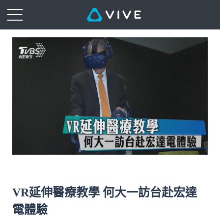
VR延伸醫療教學 何大一訪台赴宏達
電體驗