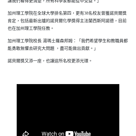
讓我們看得更清楚，所有科學家都能從中受益。」
加州理工學院在全球大學排名第四，更有38名校友曾獲諾貝爾獎
肯定，包括最新出爐的諾貝爾化學獎得主法蘭西斯阿諾德，目前
也在加州理工學院任教。
加州理工學院校長 湯瑪士羅森邦姆：「我們希望學生和教職員都
能勇敢無懼去研究大問題 ，盡可能做出貢獻。」
諾貝爾獎又添一座，也讓這所名校更添光環。