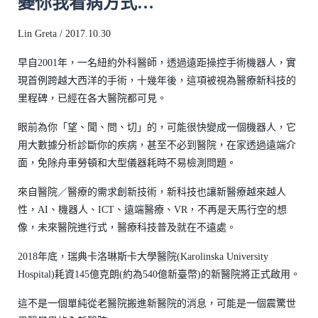
變你我看病方式…
Lin Greta / 2017.10.30
早自2001年，一名紐約外科醫師，透過遠距操控手術機器人，實
現首例跨越大西洋的手術，十幾年後，這項被視為醫療新科技的
里程碑，已經在各大醫院都可見。
眼前為你「望、聞、問、切」的，可能很快變成一個機器人，它
用大數據分析診斷你的疾病，甚至不必到醫院，在家透過遠端介
面，免除舟車勞頓和大型儀器耗時不易檢測問題。
來自醫院／醫療的需求創新技術，新科技也讓新醫療越來越人
性，AI、機器人、ICT、遠端醫療、VR，不再是天馬行空的想
像，未來醫院進行式，醫療科技普及就在不遠處。
2018年底，瑞典卡洛琳斯卡大學醫院(Karolinska University
Hospital)耗資145億克朗(約為540億新臺幣)的新醫院將正式啟用。
這不是一個單純從老醫院搬進新醫院的消息，可能是一個震驚世