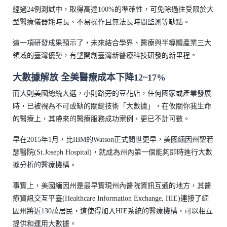
經過24例測試中，取得高達100%的準確性，可免除過往受限於大
型醫療儀器耗時長、不易操作且無法長時間監測等缺點。
這一項研發成果預示了，未來結合學界、醫療與半導體產業三大
領域的臺灣優勢，有望開創臺灣新醫療科技研發的新里程。
大數據解放 全美醫療成本下降12~17%
而大則美國總統大選，小則路旁的豆花店，任何國家或產業發展
時，已被視為不可或缺的關鍵技術「大數據」，在攸關你我生命
的醫療上，其帶來的醫療服務成功案例，更已不計可數。
早在2015年1月，比IBM的Watson正式問世更早，美國緬因州聖若
瑟醫院(St.Joseph Hospital)，就成為州內第一個能夠即時進行大數
據分析的醫療機構。
事實上，美國緬因州是最早實現州內醫院資訊互通的地方，其醫
療資訊交互平臺(Healthcare Information Exchange, HIE)連接了緬
因州將近130萬居民，這使得加入HIE系統的醫療機構，可以相互
提供和運用大數據。