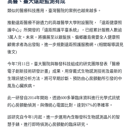
高醫、臺大遠距監測有成
類似的醫療科技應用，臺灣醫院的案例也越來越多。
推動遠距醫療不餘遺力的高雄醫學大學附設醫院，「遠距健康照
護中心」所開發的「遠距照護平臺系統」，已經累計服務人數逾
3萬人次。未來，將擴展至以銀髮族、偏鄉離島需要全人健康照
顧需求者為出發點，進一步規劃遠距照護服務網。(相關報導請見
後文)
今年7月11日，臺大醫院與聯發科技組成的研究團隊發表「醫療
電子創新技術研發計畫」成果，用穿戴式生物感測技術及最新的
生理訊號分析方法，將可早期診斷、預防由心房顫動所引發的中
風及心臟疾病。
此一研發自2014年開始，透過600多筆臨床資料進行光學式訊號
的心房顫動偵測，與傳統心電圖比對，達到97%的準確率。
該研究自今年1月起，進一步運用內含聯發科生物感測晶片的智
慧手錶，進行即時偵測心房顫動的臨床研究。