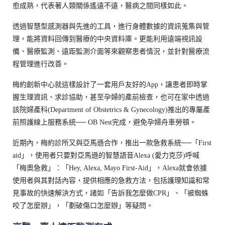
愈成熟，代表著人類關係遙遠不遠，醫病之間同樣如此。
透過智慧型感測器與先進的工具，進行身體數據的資訊蒐集與管
理，能將資料回傳到醫療的中央資料庫。更能利用遠端視訊設
備、醫療監測、遠距監測介面等來觀察患者情況，並針對醫療流
程管理進行改善。
梅約創新中心就這樣設計了一套用戶友好的App，讓患者即時掌
握生理資訊、求診協助，甚至孕婦的產前檢查，也可在家中透過
該院婦產科(Department of Obstetrics & Gynecology)推出的專屬產
前照護線上服務系統── OB Nest完成，避免孕婦舟車勞頓。
近期內，梅約診所又與亞馬遜合作，推出一款急救系統──「First
aid」，使用者只要對亞馬遜的智慧語音Alexa (愛力克莎)呼喊
「梅奧急救」：「Hey, Alexa, Mayo First-Aid」，Alexa就會依據
使用者與其對話內容，提供相應的急救方法，包括護理知識和常
見事故的快速解決方式，諸如「告訴我怎麼做CPR」、「被蜘蛛
咬了怎麼辦」，「劃破傷口怎麼辦」等疑問。