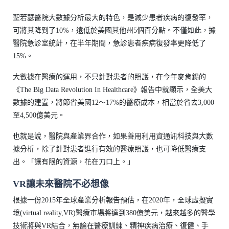
聖若瑟醫院大數據分析最大的特色，是減少患者疾病的復發率，
可將其降到了10%，遠低於美國其他州5個百分點。不僅如此，據
醫院急診室統計，在半年期間，急診患者疾病復發率更降低了
15%。
大數據在醫療的運用，不只針對患者的照護，在今年麥肯錫的
《The Big Data Revolution In Healthcare》報告中就顯示，全美大
數據的建置，將節省美國12～17%的醫療成本，相當於省去3,000
至4,500億美元。
也就是說，醫院與產業界合作，如果善用利用資通訊科技與大數
據分析，除了針對患者進行有效的醫療照護，也可降低醫療支
出。「讓有限的資源，花在刀口上。」
VR讓未來醫院不必想像
根據一份2015年全球產業分析報告預估，在2020年，全球虛擬實
境(virtual reality,VR)醫療市場將達到380億美元，越來越多的醫學
技術將與VR結合，無論在醫療訓練、精神疾病治療、復健、手