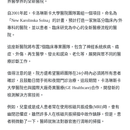
界醫學界的全新醫院。
自2001年起，卡洛琳斯卡大學醫院團隊籌組一個項目，命名為
「New Karolinska Solna」的計畫，預計打造一家無區分臨床內/外
專科的醫院，並以患者、臨床研究為中心的全新醫療流程的醫
院。
這座新醫院將布置7個臨床專業團隊，包含了神經系統疾病、癌
症、外傷、再生醫學、發炎和感染、老化等，展開與眾不同的醫
療診斷工作。
值得注意的是，院方還希望醫師團隊在24小時內必須將所有患者
確診，且鼓勵日間手術和夜間門診治療。這段期間，卡洛琳斯卡
大學醫院也與國際大廠奇異醫療(GE Healthcare)合作，開發新的
檢測解決方案技術。
例如，兒童或是成人患者常在使用核磁共振成像(MRI)時，會有
幽閉恐懼症。雖然許多人在核磁共振掃描中故作鎮靜，但是，患
者稍微動了一下，醫師就無法對器官進行清晰的掃描。