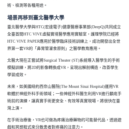
術、檢測等各種用途。
場景再移到臺北醫學大學
臺北醫學大學與HTC(宏達電子)健康醫療事業部(DeepQ)共同成立
全臺首間HTC VIVE虛擬實境醫學應用實驗室，護理學院已經將
HTC VIVE PAPER應用於醫學臨床技術訓練上，成功開發出全世
界第一套VR的「鼻胃管灌食原則」之醫學教育應用。
北醫大現在正嘗試將Surgical Theater (ST)系統導入醫學生的手術
模擬訓練，將2D的影像轉換成VR，呈現出解剖構造，改善學生
學習成效。
未來，如美國紐約西奈山醫院(The Mount Sinai Hospital)運用VR
軟體於神經外科手術領域；一些神經外科醫生利用VR進行顱底手
術前的演練，讓真實手術更安全、有效等真實現場，將很快在臺
灣上演。
在手術治療後，VR也可做為疼痛治療藥物的可能替代品，透過遊
戲和冥想程式來分散患者對疼痛的注意力。