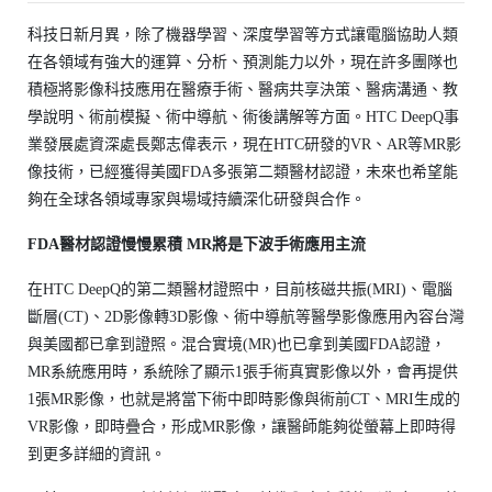
科技日新月異，除了機器學習、深度學習等方式讓電腦協助人類
在各領域有強大的運算、分析、預測能力以外，現在許多團隊也
積極將影像科技應用在醫療手術、醫病共享決策、醫病溝通、教
學說明、術前模擬、術中導航、術後講解等方面。HTC DeepQ事
業發展處資深處長鄭志偉表示，現在HTC研發的VR、AR等MR影
像技術，已經獲得美國FDA多張第二類醫材認證，未來也希望能
夠在全球各領域專家與場域持續深化研發與合作。
FDA醫材認證慢慢累積 MR將是下波手術應用主流
在HTC DeepQ的第二類醫材證照中，目前核磁共振(MRI)、電腦
斷層(CT)、2D影像轉3D影像、術中導航等醫學影像應用內容台灣
與美國都已拿到證照。混合實境(MR)也已拿到美國FDA認證，
MR系統應用時，系統除了顯示1張手術真實影像以外，會再提供
1張MR影像，也就是將當下術中即時影像與術前CT、MRI生成的
VR影像，即時疊合，形成MR影像，讓醫師能夠從螢幕上即時得
到更多詳細的資訊。