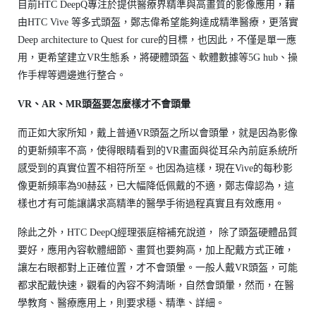
目前HTC DeepQ專注於提供醫療界精準與高畫質的影像應用，藉
由HTC Vive 等多式頭盔，鄭志偉希望能夠達成精準醫療，更落實
Deep architecture to Quest for cure的目標，也因此，不僅是單一應
用，更希望建立VR生態系，將硬體頭盔、軟體數據等5G hub、操
作手桿等週邊進行整合。
VR、AR、MR頭盔要怎麼樣才不會頭暈
而正如大家所知，戴上普通VR頭盔之所以會頭暈，就是因為影像
的更新頻率不高，使得眼睛看到的VR畫面與從耳朵內前庭系統所
感受到的真實位置不相符所至。也因為這樣，現在Vive的每秒影
像更新頻率為90赫茲，已大幅降低佩戴的不適，鄭志偉認為，這
樣也才有可能讓講求高精準的醫學手術過程真實且有效應用。
除此之外，HTC DeepQ經理張庭榕補充說道， 除了頭盔硬體品質
要好，應用內容軟體細節、畫質也要夠高，加上配戴方式正確，
讓左右眼都對上正確位置，才不會頭暈。一般人戴VR頭盔，可能
都求配戴快速，觀看的內容不夠清晰，自然會頭暈，然而，在醫
學教育、醫療應用上，則要求穩、精準、詳細。