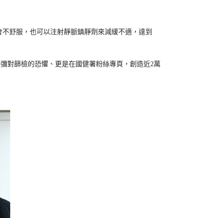
會不舒服，也可以注射靜脈鎮靜劑來減緩不適，達到
消彌對篩檢的恐懼、更是在國健署粉絲專頁，創造近2萬