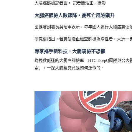
大腸癌篩檢記者會。 記者簡浩正／攝影
大腸癌篩檢人數驟降，憂死亡風險飆升
國健署副署長吳昭軍表示，每年國人進行大腸癌糞便潛
研究更指出，若糞便潛血檢查篩檢為陽性者，未進一步
專家攜手新科技，大腸鏡檢不恐懼
為挽救低迷的大腸癌篩檢率，HTC DeepQ團隊與台
索」，一探大腸鏡究竟是如何運作的。