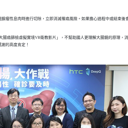
現腺瘤性息肉時進行切除，立即消滅罹癌風險。如果擔心過程中或結束後
隻「大腸癌篩檢虛擬實境VR衛教影片」，不幫助國人更理解大腸鏡的原理，
感謝的高度肯定！