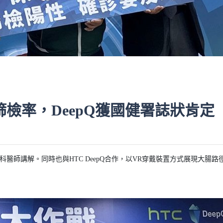
檢率，DeepQ獲國健署誌狀肯定
內科醫師講解。同時也與HTC DeepQ合作，以VR穿戴裝置方式展現大腸路