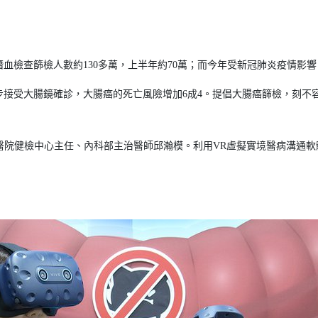
血檢查篩檢人數約130多萬，上半年約70萬；而今年受新冠肺炎疫情影響
接受大腸鏡確診，大腸癌的死亡風險增加6成4。提倡大腸癌篩檢，刻不
大醫院健檢中心主任、內科部主治醫師邱瀚模。利用VR虛擬實境醫病溝通軟體《