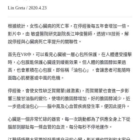
Lin Greta / 2020.4.23
根據統計，女性心臟病的死亡率，在停經後每五年會增加一倍。
影片中，由 敏盛醫院研究副院長江坤俊醫師，透過VR技術，解
說停經與心臟病死亡率提升的關聯性。
首先在VR中，可以看見心臟被一層心包所保護，在人體遭受撞擊
時，心包膜能保護心臟達到緩衝效果。但人體的膽固醇如果過
高，也會累積在心包膜，即俗稱「油包心」，會讓患者可能隨時
面臨心肌梗塞或中風的危機。
停經後，會使女性缺乏賀爾蒙(雌激素)，而賀爾蒙也會進一步影
響三酸甘油脂的變化，使壞的膽固醇增加，好的膽固醇減少，近
一步造成油包心——腦中風及心血管疾病發生率，便因此提升。
心臟是一個非常忙碌的器官，每一次跳動都為了供應全身上下從
腦部到腳趾每一條血管的血流，每分每秒不停地運作。
江醫師呼籲大家要好好愛護自己的心臟，影片裡也特別和大家分