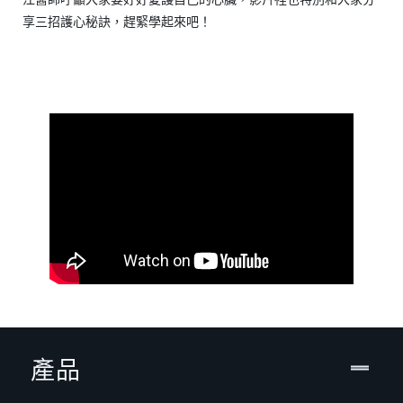
享三招護心秘訣，趕緊學起來吧！
產品